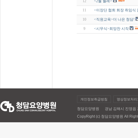
12
<2월 월례>
11
<이장단 협회 회장 취임식 
10
<직원교육>더 나은 청담!
9
<시무식>희망찬 시작
개인정보취급방침
영상정보처리
청담요양병원 경남 김해시 진영읍 김해대로 
CopyRight (c) 청담요양병원 All Right