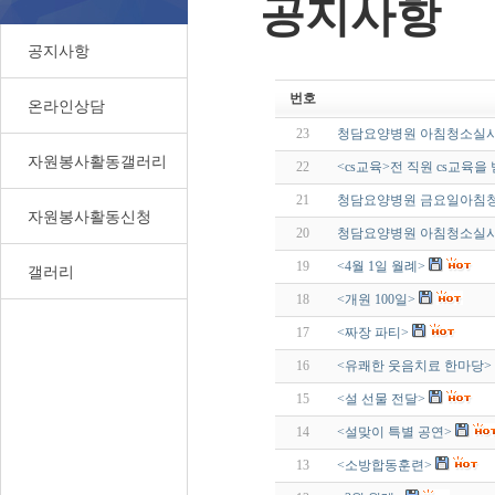
공지사항
공지사항
번호
온라인상담
23
청담요양병원 아침청소실시(201
자원봉사활동갤러리
22
<cs교육>전 직원 cs교육을
21
청담요양병원 금요일아침청소실시
자원봉사활동신청
20
청담요양병원 아침청소실
19
<4월 1일 월례>
갤러리
18
<개원 100일>
17
<짜장 파티>
16
<유쾌한 웃음치료 한마당>
15
<설 선물 전달>
14
<설맞이 특별 공연>
13
<소방합동훈련>