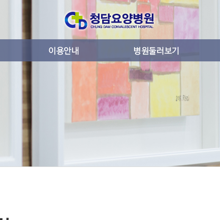
로그램활동
입퇴원안내
시설안내
병실생활안내
층별안내
진료과목안내
비급여 품목안내