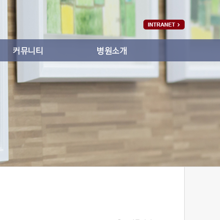
공지사항
인사말
온라인상담
병원소개
자원봉사활동갤러리
미션과 비젼
갤러리
의료진소개
협력기관
오시는길